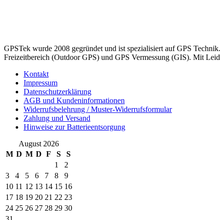
GPSTek wurde 2008 gegründet und ist spezialisiert auf GPS Technik
Freizeitbereich (Outdoor GPS) und GPS Vermessung (GIS). Mit Leiden
Kontakt
Impressum
Datenschutzerklärung
AGB und Kundeninformationen
Widerrufsbelehrung / Muster-Widerrufsformular
Zahlung und Versand
Hinweise zur Batterieentsorgung
August 2026
M
D
M
D
F
S
S
1
2
3
4
5
6
7
8
9
10
11
12
13
14
15
16
17
18
19
20
21
22
23
24
25
26
27
28
29
30
31