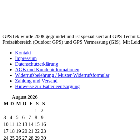
GPSTek wurde 2008 gegründet und ist spezialisiert auf GPS Technik
Freizeitbereich (Outdoor GPS) und GPS Vermessung (GIS). Mit Leiden
Kontakt
Impressum
Datenschutzerklärung
AGB und Kundeninformationen
Widerrufsbelehrung / Muster-Widerrufsformular
Zahlung und Versand
Hinweise zur Batterieentsorgung
August 2026
M
D
M
D
F
S
S
1
2
3
4
5
6
7
8
9
10
11
12
13
14
15
16
17
18
19
20
21
22
23
24
25
26
27
28
29
30