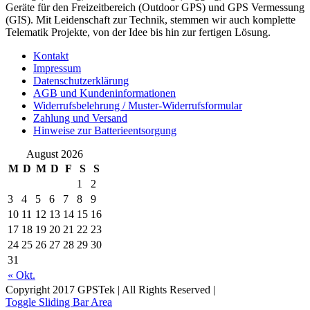
Geräte für den Freizeitbereich (Outdoor GPS) und GPS Vermessung
(GIS). Mit Leidenschaft zur Technik, stemmen wir auch komplette
Telematik Projekte, von der Idee bis hin zur fertigen Lösung.
Kontakt
Impressum
Datenschutzerklärung
AGB und Kundeninformationen
Widerrufsbelehrung / Muster-Widerrufsformular
Zahlung und Versand
Hinweise zur Batterieentsorgung
August 2026
M
D
M
D
F
S
S
1
2
3
4
5
6
7
8
9
10
11
12
13
14
15
16
17
18
19
20
21
22
23
24
25
26
27
28
29
30
31
« Okt.
Copyright 2017 GPSTek | All Rights Reserved |
Toggle Sliding Bar Area