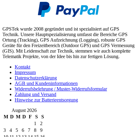
GPSTek wurde 2008 gegründet und ist spezialisiert auf GPS
Technik. Unsere Hauptspezialisierung umfasst die Bereiche GPS
Ortung (Tracking), GPS Aufzeichnung (Logging), robuste GPS
Geräte für den Freizeitbereich (Outdoor GPS) und GPS Vermessung
(GIS). Mit Leidenschaft zur Technik, stemmen wir auch komplette
Telematik Projekte, von der Idee bis hin zur fertigen Lösung.
Kontakt
Impressum
Datenschutzerklärung
AGB und Kundeninformationen
Widerrufsbelehrung / Muster-Widerrufsformular
Zahlung und Versand
Hinweise zur Batterieentsorgung
August 2026
M
D
M
D
F
S
S
1
2
3
4
5
6
7
8
9
10
11
12
13
14
15
16