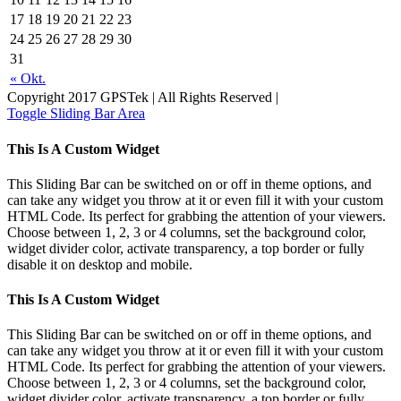
17
18
19
20
21
22
23
24
25
26
27
28
29
30
31
« Okt.
Copyright 2017 GPSTek | All Rights Reserved |
Toggle Sliding Bar Area
This Is A Custom Widget
This Sliding Bar can be switched on or off in theme options, and
can take any widget you throw at it or even fill it with your custom
HTML Code. Its perfect for grabbing the attention of your viewers.
Choose between 1, 2, 3 or 4 columns, set the background color,
widget divider color, activate transparency, a top border or fully
disable it on desktop and mobile.
This Is A Custom Widget
This Sliding Bar can be switched on or off in theme options, and
can take any widget you throw at it or even fill it with your custom
HTML Code. Its perfect for grabbing the attention of your viewers.
Choose between 1, 2, 3 or 4 columns, set the background color,
widget divider color, activate transparency, a top border or fully