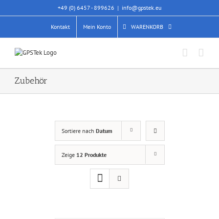
Skip
+49 (0) 6457 - 899626
|
info@gpstek.eu
to
content
Kontakt
Mein Konto
WARENKORB
Zubehör
Sortiere nach
Datum
Zeige
12 Produkte