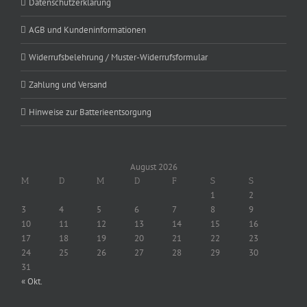
Datenschutzerklärung
AGB und Kundeninformationen
Widerrufsbelehrung / Muster-Widerrufsformular
Zahlung und Versand
Hinweise zur Batterieentsorgung
August 2026
M
D
M
D
F
S
S
1
2
3
4
5
6
7
8
9
10
11
12
13
14
15
16
17
18
19
20
21
22
23
24
25
26
27
28
29
30
31
« Okt.