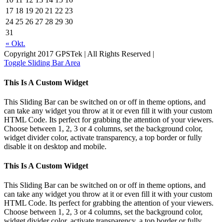
17
18
19
20
21
22
23
24
25
26
27
28
29
30
31
« Okt.
Copyright 2017 GPSTek | All Rights Reserved |
Toggle Sliding Bar Area
This Is A Custom Widget
This Sliding Bar can be switched on or off in theme options, and
can take any widget you throw at it or even fill it with your custom
HTML Code. Its perfect for grabbing the attention of your viewers.
Choose between 1, 2, 3 or 4 columns, set the background color,
widget divider color, activate transparency, a top border or fully
disable it on desktop and mobile.
This Is A Custom Widget
This Sliding Bar can be switched on or off in theme options, and
can take any widget you throw at it or even fill it with your custom
HTML Code. Its perfect for grabbing the attention of your viewers.
Choose between 1, 2, 3 or 4 columns, set the background color,
widget divider color, activate transparency, a top border or fully