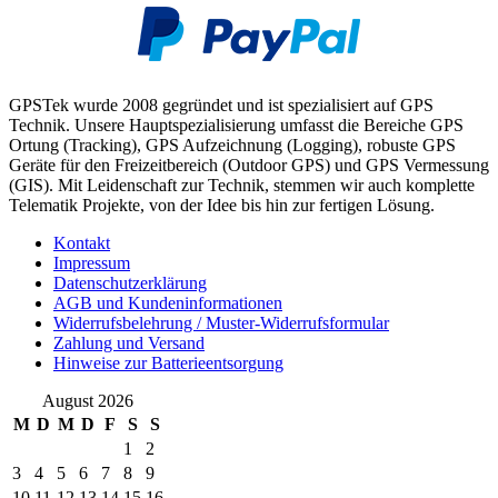
GPSTek wurde 2008 gegründet und ist spezialisiert auf GPS
Technik. Unsere Hauptspezialisierung umfasst die Bereiche GPS
Ortung (Tracking), GPS Aufzeichnung (Logging), robuste GPS
Geräte für den Freizeitbereich (Outdoor GPS) und GPS Vermessung
(GIS). Mit Leidenschaft zur Technik, stemmen wir auch komplette
Telematik Projekte, von der Idee bis hin zur fertigen Lösung.
Kontakt
Impressum
Datenschutzerklärung
AGB und Kundeninformationen
Widerrufsbelehrung / Muster-Widerrufsformular
Zahlung und Versand
Hinweise zur Batterieentsorgung
August 2026
M
D
M
D
F
S
S
1
2
3
4
5
6
7
8
9
10
11
12
13
14
15
16