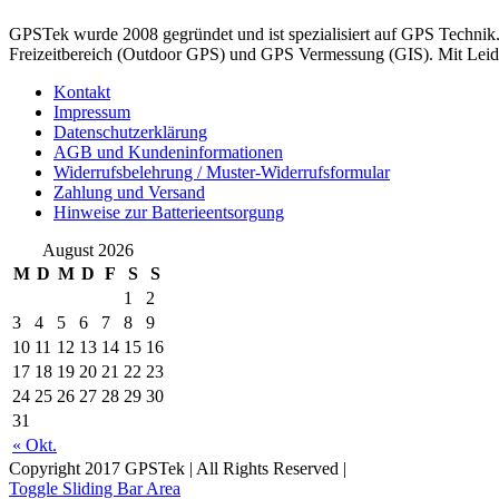
GPSTek wurde 2008 gegründet und ist spezialisiert auf GPS Technik
Freizeitbereich (Outdoor GPS) und GPS Vermessung (GIS). Mit Leiden
Kontakt
Impressum
Datenschutzerklärung
AGB und Kundeninformationen
Widerrufsbelehrung / Muster-Widerrufsformular
Zahlung und Versand
Hinweise zur Batterieentsorgung
August 2026
M
D
M
D
F
S
S
1
2
3
4
5
6
7
8
9
10
11
12
13
14
15
16
17
18
19
20
21
22
23
24
25
26
27
28
29
30
31
« Okt.
Copyright 2017 GPSTek | All Rights Reserved |
Toggle Sliding Bar Area