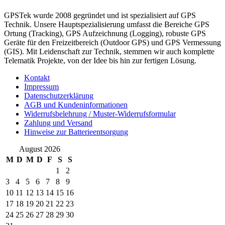
GPSTek wurde 2008 gegründet und ist spezialisiert auf GPS
Technik. Unsere Hauptspezialisierung umfasst die Bereiche GPS
Ortung (Tracking), GPS Aufzeichnung (Logging), robuste GPS
Geräte für den Freizeitbereich (Outdoor GPS) und GPS Vermessung
(GIS). Mit Leidenschaft zur Technik, stemmen wir auch komplette
Telematik Projekte, von der Idee bis hin zur fertigen Lösung.
Kontakt
Impressum
Datenschutzerklärung
AGB und Kundeninformationen
Widerrufsbelehrung / Muster-Widerrufsformular
Zahlung und Versand
Hinweise zur Batterieentsorgung
August 2026
M
D
M
D
F
S
S
1
2
3
4
5
6
7
8
9
10
11
12
13
14
15
16
17
18
19
20
21
22
23
24
25
26
27
28
29
30