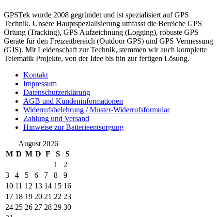
GPSTek wurde 2008 gegründet und ist spezialisiert auf GPS
Technik. Unsere Hauptspezialisierung umfasst die Bereiche GPS
Ortung (Tracking), GPS Aufzeichnung (Logging), robuste GPS
Geräte für den Freizeitbereich (Outdoor GPS) und GPS Vermessung
(GIS). Mit Leidenschaft zur Technik, stemmen wir auch komplette
Telematik Projekte, von der Idee bis hin zur fertigen Lösung.
Kontakt
Impressum
Datenschutzerklärung
AGB und Kundeninformationen
Widerrufsbelehrung / Muster-Widerrufsformular
Zahlung und Versand
Hinweise zur Batterieentsorgung
August 2026
M
D
M
D
F
S
S
1
2
3
4
5
6
7
8
9
10
11
12
13
14
15
16
17
18
19
20
21
22
23
24
25
26
27
28
29
30