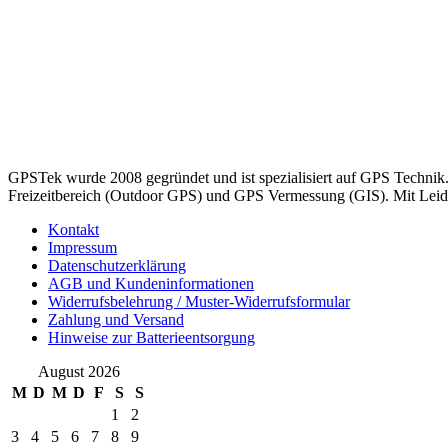
GPSTek wurde 2008 gegründet und ist spezialisiert auf GPS Technik
Freizeitbereich (Outdoor GPS) und GPS Vermessung (GIS). Mit Leiden
Kontakt
Impressum
Datenschutzerklärung
AGB und Kundeninformationen
Widerrufsbelehrung / Muster-Widerrufsformular
Zahlung und Versand
Hinweise zur Batterieentsorgung
August 2026
M
D
M
D
F
S
S
1
2
3
4
5
6
7
8
9