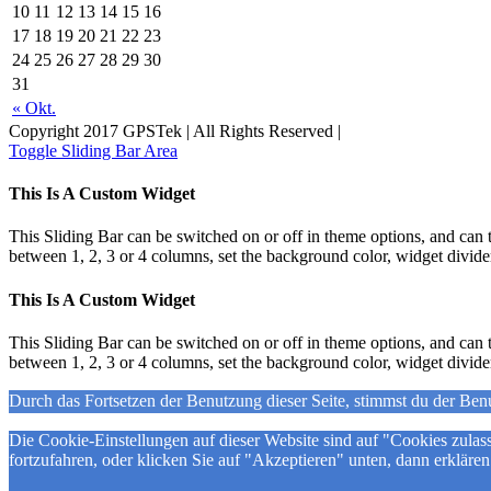
10
11
12
13
14
15
16
17
18
19
20
21
22
23
24
25
26
27
28
29
30
31
« Okt.
Copyright 2017 GPSTek | All Rights Reserved |
Toggle Sliding Bar Area
This Is A Custom Widget
This Sliding Bar can be switched on or off in theme options, and can 
between 1, 2, 3 or 4 columns, set the background color, widget divider 
This Is A Custom Widget
This Sliding Bar can be switched on or off in theme options, and can 
between 1, 2, 3 or 4 columns, set the background color, widget divider 
Durch das Fortsetzen der Benutzung dieser Seite, stimmst du der Be
Die Cookie-Einstellungen auf dieser Website sind auf "Cookies zula
fortzufahren, oder klicken Sie auf "Akzeptieren" unten, dann erklären 