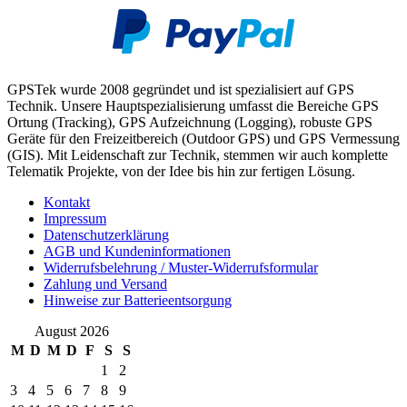
GPSTek wurde 2008 gegründet und ist spezialisiert auf GPS
Technik. Unsere Hauptspezialisierung umfasst die Bereiche GPS
Ortung (Tracking), GPS Aufzeichnung (Logging), robuste GPS
Geräte für den Freizeitbereich (Outdoor GPS) und GPS Vermessung
(GIS). Mit Leidenschaft zur Technik, stemmen wir auch komplette
Telematik Projekte, von der Idee bis hin zur fertigen Lösung.
Kontakt
Impressum
Datenschutzerklärung
AGB und Kundeninformationen
Widerrufsbelehrung / Muster-Widerrufsformular
Zahlung und Versand
Hinweise zur Batterieentsorgung
August 2026
M
D
M
D
F
S
S
1
2
3
4
5
6
7
8
9