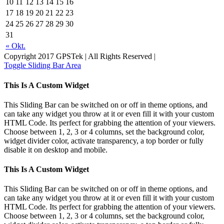
10
11
12
13
14
15
16
17
18
19
20
21
22
23
24
25
26
27
28
29
30
31
« Okt.
Copyright 2017 GPSTek | All Rights Reserved |
Toggle Sliding Bar Area
This Is A Custom Widget
This Sliding Bar can be switched on or off in theme options, and
can take any widget you throw at it or even fill it with your custom
HTML Code. Its perfect for grabbing the attention of your viewers.
Choose between 1, 2, 3 or 4 columns, set the background color,
widget divider color, activate transparency, a top border or fully
disable it on desktop and mobile.
This Is A Custom Widget
This Sliding Bar can be switched on or off in theme options, and
can take any widget you throw at it or even fill it with your custom
HTML Code. Its perfect for grabbing the attention of your viewers.
Choose between 1, 2, 3 or 4 columns, set the background color,