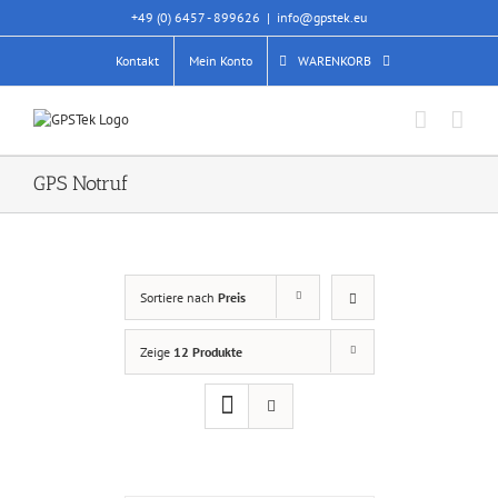
Skip
+49 (0) 6457 - 899626
|
info@gpstek.eu
to
content
Kontakt
Mein Konto
WARENKORB
GPS Notruf
Sortiere nach
Preis
Zeige
12 Produkte