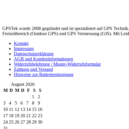
GPSTek wurde 2008 gegründet und ist spezialisiert auf GPS Technik
Freizeitbereich (Outdoor GPS) und GPS Vermessung (GIS). Mit Leiden
Kontakt
Impressum
Datenschutzerklärung
AGB und Kundeninformationen
Widerrufsbelehrung / Muster-Widerrufsformular
Zahlung und Versand
Hinweise zur Batterieentsorgung
August 2026
M
D
M
D
F
S
S
1
2
3
4
5
6
7
8
9
10
11
12
13
14
15
16
17
18
19
20
21
22
23
24
25
26
27
28
29
30
31