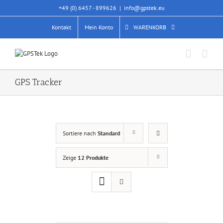
Skip
+49 (0) 6457 - 899626
|
info@gpstek.eu
to
content
Kontakt
Mein Konto
WARENKORB
GPS Tracker
Sortiere nach
Standard
Zeige
12 Produkte