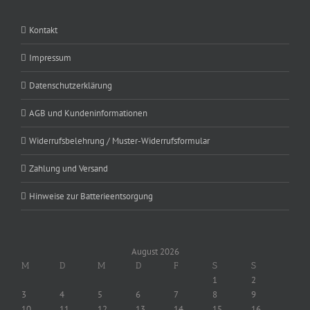
Kontakt
Impressum
Datenschutzerklärung
AGB und Kundeninformationen
Widerrufsbelehrung / Muster-Widerrufsformular
Zahlung und Versand
Hinweise zur Batterieentsorgung
August 2026
M
D
M
D
F
S
S
1
2
3
4
5
6
7
8
9
10
11
12
13
14
15
16