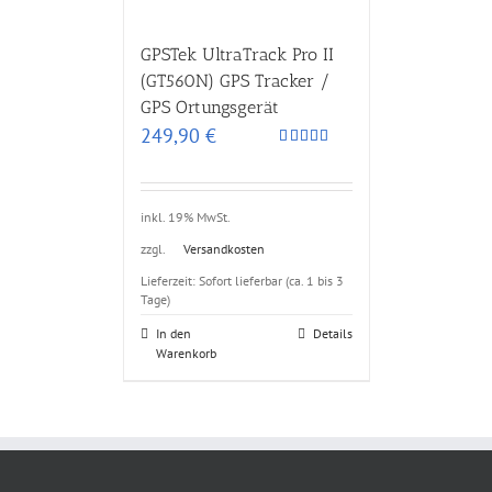
GPSTek UltraTrack Pro II
(GT560N) GPS Tracker /
GPS Ortungsgerät
249,90
€
Bewertet
mit
5.00
von 5
inkl. 19% MwSt.
zzgl.
Versandkosten
Lieferzeit: Sofort lieferbar (ca. 1 bis 3
Tage)
In den
Details
Warenkorb