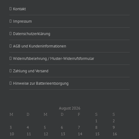
Kontakt
Impressum
Datenschutzerklärung
AGB und Kundeninformationen
Widerrufsbelehrung / Muster-Widerrufsformular
Zahlung und Versand
Hinweise zur Batterieentsorgung
August 2026
M
D
M
D
F
S
S
1
2
3
4
5
6
7
8
9
10
11
12
13
14
15
16