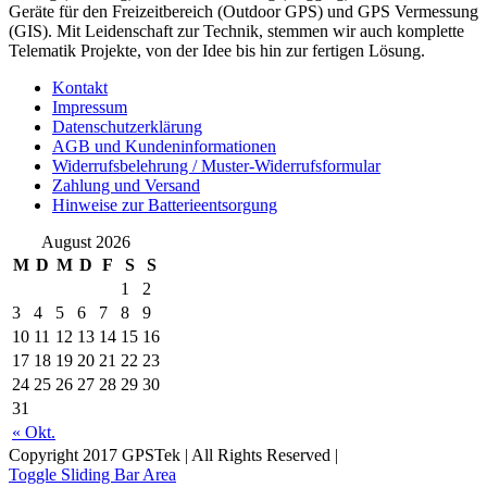
Geräte für den Freizeitbereich (Outdoor GPS) und GPS Vermessung
(GIS). Mit Leidenschaft zur Technik, stemmen wir auch komplette
Telematik Projekte, von der Idee bis hin zur fertigen Lösung.
Kontakt
Impressum
Datenschutzerklärung
AGB und Kundeninformationen
Widerrufsbelehrung / Muster-Widerrufsformular
Zahlung und Versand
Hinweise zur Batterieentsorgung
August 2026
M
D
M
D
F
S
S
1
2
3
4
5
6
7
8
9
10
11
12
13
14
15
16
17
18
19
20
21
22
23
24
25
26
27
28
29
30
31
« Okt.
Copyright 2017 GPSTek | All Rights Reserved |
Toggle Sliding Bar Area