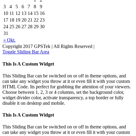
3
4
5
6
7
8
9
10
11
12
13
14
15
16
17
18
19
20
21
22
23
24
25
26
27
28
29
30
31
« Okt.
Copyright 2017 GPSTek | All Rights Reserved |
Toggle Sliding Bar Area
This Is A Custom Widget
This Sliding Bar can be switched on or off in theme options, and
can take any widget you throw at it or even fill it with your custom
HTML Code. Its perfect for grabbing the attention of your viewers.
Choose between 1, 2, 3 or 4 columns, set the background color,
widget divider color, activate transparency, a top border or fully
disable it on desktop and mobile.
This Is A Custom Widget
This Sliding Bar can be switched on or off in theme options, and
can take any widget you throw at it or even fill it with your custom