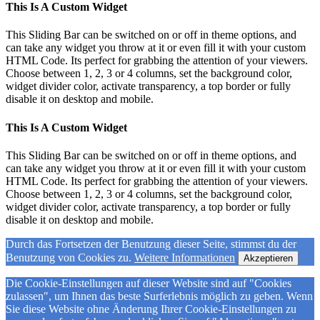
This Is A Custom Widget
This Sliding Bar can be switched on or off in theme options, and
can take any widget you throw at it or even fill it with your custom
HTML Code. Its perfect for grabbing the attention of your viewers.
Choose between 1, 2, 3 or 4 columns, set the background color,
widget divider color, activate transparency, a top border or fully
disable it on desktop and mobile.
This Is A Custom Widget
This Sliding Bar can be switched on or off in theme options, and
can take any widget you throw at it or even fill it with your custom
HTML Code. Its perfect for grabbing the attention of your viewers.
Choose between 1, 2, 3 or 4 columns, set the background color,
widget divider color, activate transparency, a top border or fully
disable it on desktop and mobile.
Durch das Fortsetzen der Benutzung dieser Seite, stimmst du der
Benutzung von Cookies zu.
Weitere Informationen
Akzeptieren
Die Cookie-Einstellungen auf dieser Website sind auf "Cookies
zulassen", um Ihnen das beste Surferlebnis möglich zu geben. Wenn
Sie diese Website ohne Änderung Ihrer Cookie-Einstellungen zu