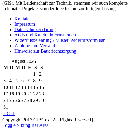
(GIS). Mit Leidenschaft zur Technik, stemmen wir auch komplette
Telematik Projekte, von der Idee bis hin zur fertigen Lösung.
Kontakt
Impressum
Datenschutzerklärung
AGB und Kundeninformationen
Widerrufsbelehrung / Muster-Widerrufsformular
Zahlung und Versand
Hinweise zur Batterieentsorgung
August 2026
M
D
M
D
F
S
S
1
2
3
4
5
6
7
8
9
10
11
12
13
14
15
16
17
18
19
20
21
22
23
24
25
26
27
28
29
30
31
« Okt.
Copyright 2017 GPSTek | All Rights Reserved |
Toggle Sliding Bar Area