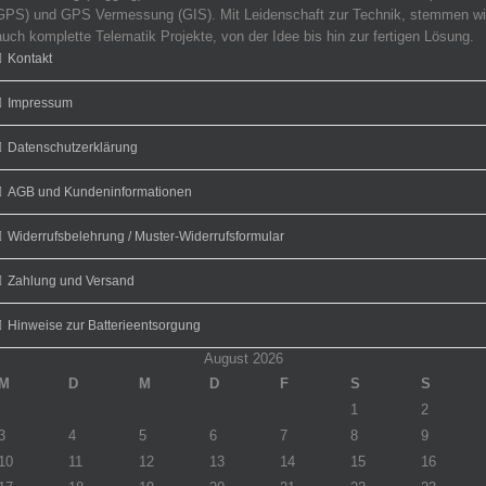
GPS) und GPS Vermessung (GIS). Mit Leidenschaft zur Technik, stemmen wi
auch komplette Telematik Projekte, von der Idee bis hin zur fertigen Lösung.
Kontakt
Impressum
Datenschutzerklärung
AGB und Kundeninformationen
Widerrufsbelehrung / Muster-Widerrufsformular
Zahlung und Versand
Hinweise zur Batterieentsorgung
August 2026
M
D
M
D
F
S
S
1
2
3
4
5
6
7
8
9
10
11
12
13
14
15
16