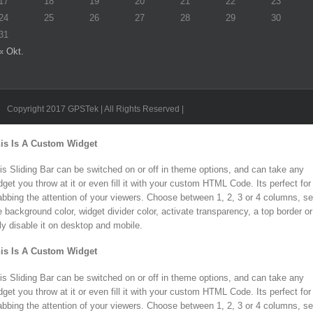
17
18
19
20
21
22
23
24
25
26
27
28
29
30
31
« Okt.
Copyright 2017 GPSTek | All Rights Reserved |
Toggle
is Is A Custom Widget
Sliding
Bar
is Sliding Bar can be switched on or off in theme options, and can take any
Area
dget you throw at it or even fill it with your custom HTML Code. Its perfect for
abbing the attention of your viewers. Choose between 1, 2, 3 or 4 columns, se
e background color, widget divider color, activate transparency, a top border or
lly disable it on desktop and mobile.
is Is A Custom Widget
is Sliding Bar can be switched on or off in theme options, and can take any
dget you throw at it or even fill it with your custom HTML Code. Its perfect for
abbing the attention of your viewers. Choose between 1, 2, 3 or 4 columns, se