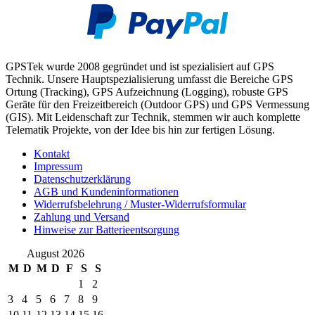
GPSTek wurde 2008 gegründet und ist spezialisiert auf GPS
Technik. Unsere Hauptspezialisierung umfasst die Bereiche GPS
Ortung (Tracking), GPS Aufzeichnung (Logging), robuste GPS
Geräte für den Freizeitbereich (Outdoor GPS) und GPS Vermessung
(GIS). Mit Leidenschaft zur Technik, stemmen wir auch komplette
Telematik Projekte, von der Idee bis hin zur fertigen Lösung.
Kontakt
Impressum
Datenschutzerklärung
AGB und Kundeninformationen
Widerrufsbelehrung / Muster-Widerrufsformular
Zahlung und Versand
Hinweise zur Batterieentsorgung
August 2026
M
D
M
D
F
S
S
1
2
3
4
5
6
7
8
9
10
11
12
13
14
15
16