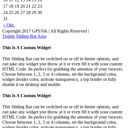
17
18
19
20
21
22
23
24
25
26
27
28
29
30
31
« Okt.
Copyright 2017 GPSTek | All Rights Reserved |
Toggle Sliding Bar Area
This Is A Custom Widget
This Sliding Bar can be switched on or off in theme options, and
can take any widget you throw at it or even fill it with your custom
HTML Code. Its perfect for grabbing the attention of your viewers.
Choose between 1, 2, 3 or 4 columns, set the background color,
widget divider color, activate transparency, a top border or fully
disable it on desktop and mobile.
This Is A Custom Widget
This Sliding Bar can be switched on or off in theme options, and
can take any widget you throw at it or even fill it with your custom
HTML Code. Its perfect for grabbing the attention of your viewers.
Choose between 1, 2, 3 or 4 columns, set the background color,
widget divider color, activate transparency, a top border or fully